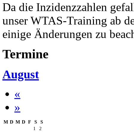
Da die Inzidenzzahlen gefal
unser WTAS-Training ab dem
einige Änderungen zu beac
Termine
August
«
»
M
D
M
D
F
S
S
1
2