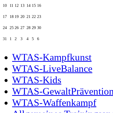
10
11
12
13
14
15
16
17
18
19
20
21
22
23
24
25
26
27
28
29
30
31
1
2
3
4
5
6
WTAS-Kampfkunst
WTAS-LiveBalance
WTAS-Kids
WTAS-GewaltPräventio
WTAS-Waffenkampf